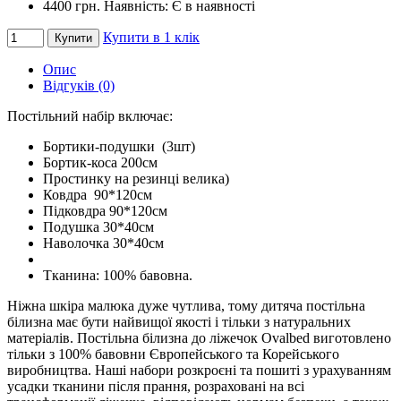
4400 грн.
Наявність: Є в наявності
Купити в 1 клік
Купити
Опис
Відгуків (0)
Постільний набір включає:
Бортики-подушки (3шт)
Бортик-коса 200см
Простинку на резинці велика)
Ковдра 90*120см
Підковдра 90*120см
Подушка 30*40см
Наволочка 30*40см
Тканина: 100% бавовна.
Ніжна шкіра малюка дуже чутлива, тому дитяча постільна
білизна має бути найвищої якості і тільки з натуральних
матеріалів. Постільна білизна до ліжечок Ovalbed виготовлено
тільки з 100% бавовни Європейського та Корейського
виробництва. Наші набори розкроєні та пошиті з урахуванням
усадки тканини після прання, розраховані на всі