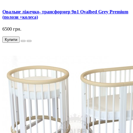
Овальне ліжечко- трансформер 9в1 Ovalbed Grey Premium
(полози +колеса)
6500 грн.
Купити