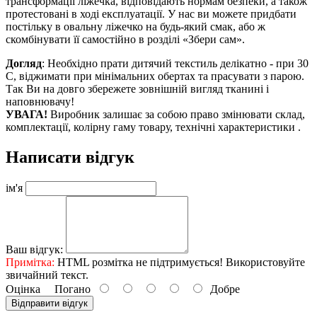
трансформації ліжечка, відповідають нормам безпеки, а також
протестовані в ході експлуатації. У нас ви можете придбати
постільку в овальну ліжечко на будь-який смак, або ж
скомбінувати її самостійно в розділі «Збери сам».
Догляд
: Необхідно прати дитячий текстиль делікатно - при 30
С, віджимати при мінімальних обертах та прасувати з парою.
Так Ви на довго збережете зовнішній вигляд тканині і
наповнювачу!
УВАГА!
Виробник залишає за собою право змінювати склад,
комплектації, колірну гаму товару, технічні характеристики .
Написати відгук
ім'я
Ваш відгук:
Примітка:
HTML розмітка не підтримується! Використовуйте
звичайний текст.
Оцінка
Погано
Добре
Відправити відгук