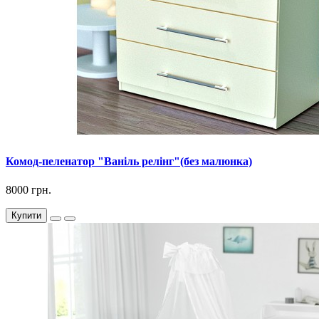
Комод-пеленатор "Ваніль релінг"(без малюнка)
8000 грн.
Купити