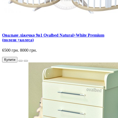
Овальне ліжечко 9в1 Ovalbed Natural+White Premium
(полози +колеса)
6500 грн.
8000 грн.
Купити