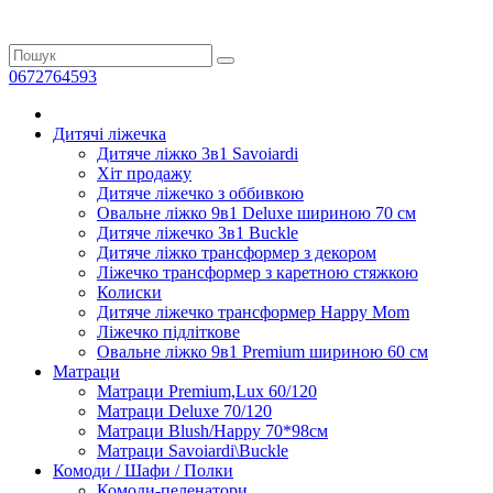
0672764593
Дитячі ліжечка
Дитяче ліжко 3в1 Savoiardi
Хіт продажу
Дитяче ліжечко з оббивкою
Овальне ліжко 9в1 Deluxe шириною 70 см
Дитяче ліжечко 3в1 Buckle
Дитяче ліжко трансформер з декором
Ліжечко трансформер з каретною стяжкою
Колиски
Дитяче ліжечко трансформер Happy Mom
Ліжечко підліткове
Овальне ліжко 9в1 Premium шириною 60 см
Матраци
Матраци Premium,Lux 60/120
Матраци Deluxe 70/120
Матраци Blush/Happy 70*98см
Матраци Savoiardi\Buckle
Комоди / Шафи / Полки
Комоди-пеленатори