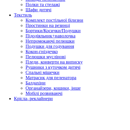
Полки та стелажі
Шафи дитячі
Текстиль
Комплект постільної білизни
Простинки на резинці
Бортики/Косички/Подушки
Підодіяльник+наволочка
Непромокаючі пелюшки
Подушки для годування
Кокон-гніздечко
Пелюшки муслінові
Пледи, конверти на виписку
Рушники з куточком дитячі
Спальні мішечки
Матрасик для пеленатора
Балдахіни
Органайзери, кошики, інше
Мобілі розвиваючі
Крісла- реклайнери