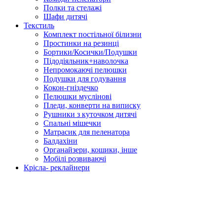
Полки та стелажі
Шафи дитячі
Текстиль
Комплект постільної білизни
Простинки на резинці
Бортики/Косички/Подушки
Підодіяльник+наволочка
Непромокаючі пелюшки
Подушки для годування
Кокон-гніздечко
Пелюшки муслінові
Пледи, конверти на виписку
Рушники з куточком дитячі
Спальні мішечки
Матрасик для пеленатора
Балдахіни
Органайзери, кошики, інше
Мобілі розвиваючі
Крісла- реклайнери