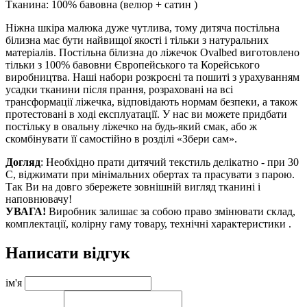
Тканина: 100% бавовна (велюр + сатин )
Ніжна шкіра малюка дуже чутлива, тому дитяча постільна
білизна має бути найвищої якості і тільки з натуральних
матеріалів. Постільна білизна до ліжечок Ovalbed виготовлено
тільки з 100% бавовни Європейського та Корейського
виробництва. Наші набори розкроєні та пошиті з урахуванням
усадки тканини після прання, розраховані на всі
трансформації ліжечка, відповідають нормам безпеки, а також
протестовані в ході експлуатації. У нас ви можете придбати
постільку в овальну ліжечко на будь-який смак, або ж
скомбінувати її самостійно в розділі «Збери сам».
Догляд
: Необхідно прати дитячий текстиль делікатно - при 30
С, віджимати при мінімальних обертах та прасувати з парою.
Так Ви на довго збережете зовнішній вигляд тканині і
наповнювачу!
УВАГА!
Виробник залишає за собою право змінювати склад,
комплектації, колірну гаму товару, технічні характеристики .
Написати відгук
ім'я