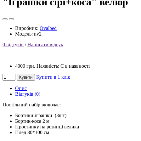
"Іграшки сірі+коса" велюр
Виробник:
Ovalbed
Модель: nv2
0 відгуків
/
Написати відгук
4000 грн.
Наявність: Є в наявності
Купити в 1 клік
Купити
Опис
Відгуків (0)
Постільний набір включає:
Бортики-іграшки (3шт)
Бортик-коса 2 м
Простинку на резинці велика
Плед 80*100 см