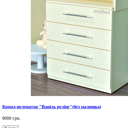
Комод-пеленатор "Ваніль релінг"(без малюнка)
8000 грн.