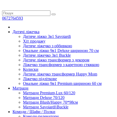
0672764593
Дитячі ліжечка
Дитяче ліжко 3в1 Savoiardi
Хіт продажу
Дитяче ліжечко з оббивкою
Овальне ліжко 9в1 Deluxe шириною 70 см
Дитяче ліжечко 3в1 Buckle
Дитяче ліжко трансформер з декором
Ліжечко трансформер з каретною стяжкою
Колиски
Дитяче ліжечко трансформер Happy Mom
Ліжечко підліткове
Овальне ліжко 9в1 Premium шириною 60 см
Матраци
Матраци Premium,Lux 60/120
Матраци Deluxe 70/120
Матраци Blush/Happy 70*98см
Матраци Savoiardi\Buckle
Комоди / Шафи / Полки
Комоди-пеленатори