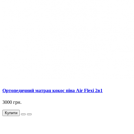
Ортопедичний матрац кокос піна Air Flexi 2в1
3000 грн.
Купити