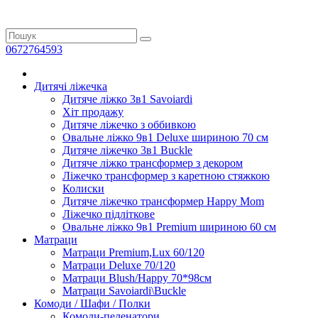
0672764593
Дитячі ліжечка
Дитяче ліжко 3в1 Savoiardi
Хіт продажу
Дитяче ліжечко з оббивкою
Овальне ліжко 9в1 Deluxe шириною 70 см
Дитяче ліжечко 3в1 Buckle
Дитяче ліжко трансформер з декором
Ліжечко трансформер з каретною стяжкою
Колиски
Дитяче ліжечко трансформер Happy Mom
Ліжечко підліткове
Овальне ліжко 9в1 Premium шириною 60 см
Матраци
Матраци Premium,Lux 60/120
Матраци Deluxe 70/120
Матраци Blush/Happy 70*98см
Матраци Savoiardi\Buckle
Комоди / Шафи / Полки
Комоди-пеленатори