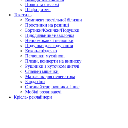
Полки та стелажі
Шафи дитячі
Текстиль
Комплект постільної білизни
Простинки на резинці
Бортики/Косички/Подушки
Підодіяльник+наволочка
Непромокаючі пелюшки
Подушки для годування
Кокон-гніздечко
Пелюшки муслінові
Пледи, конверти на виписку
Рушники з куточком дитячі
Спальні мішечки
Матрасик для пеленатора
Балдахіни
Органайзери, кошики, інше
Мобілі розвиваючі
Крісла- реклайнери