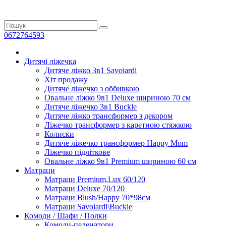
0672764593
Дитячі ліжечка
Дитяче ліжко 3в1 Savoiardi
Хіт продажу
Дитяче ліжечко з оббивкою
Овальне ліжко 9в1 Deluxe шириною 70 см
Дитяче ліжечко 3в1 Buckle
Дитяче ліжко трансформер з декором
Ліжечко трансформер з каретною стяжкою
Колиски
Дитяче ліжечко трансформер Happy Mom
Ліжечко підліткове
Овальне ліжко 9в1 Premium шириною 60 см
Матраци
Матраци Premium,Lux 60/120
Матраци Deluxe 70/120
Матраци Blush/Happy 70*98см
Матраци Savoiardi\Buckle
Комоди / Шафи / Полки
Комоди-пеленатори