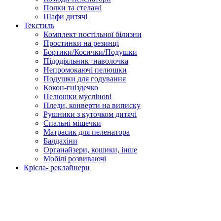
Полки та стелажі
Шафи дитячі
Текстиль
Комплект постільної білизни
Простинки на резинці
Бортики/Косички/Подушки
Підодіяльник+наволочка
Непромокаючі пелюшки
Подушки для годування
Кокон-гніздечко
Пелюшки муслінові
Пледи, конверти на виписку
Рушники з куточком дитячі
Спальні мішечки
Матрасик для пеленатора
Балдахіни
Органайзери, кошики, інше
Мобілі розвиваючі
Крісла- реклайнери