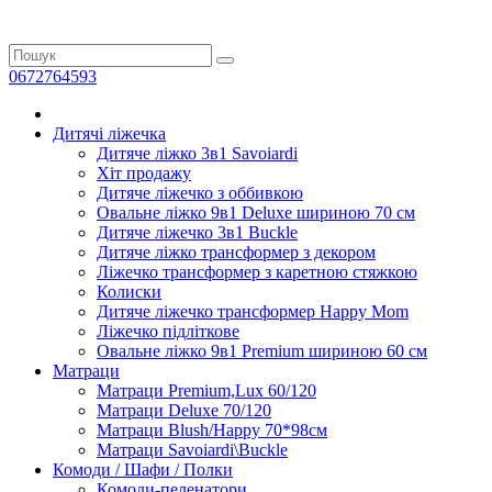
0672764593
Дитячі ліжечка
Дитяче ліжко 3в1 Savoiardi
Хіт продажу
Дитяче ліжечко з оббивкою
Овальне ліжко 9в1 Deluxe шириною 70 см
Дитяче ліжечко 3в1 Buckle
Дитяче ліжко трансформер з декором
Ліжечко трансформер з каретною стяжкою
Колиски
Дитяче ліжечко трансформер Happy Mom
Ліжечко підліткове
Овальне ліжко 9в1 Premium шириною 60 см
Матраци
Матраци Premium,Lux 60/120
Матраци Deluxe 70/120
Матраци Blush/Happy 70*98см
Матраци Savoiardi\Buckle
Комоди / Шафи / Полки
Комоди-пеленатори