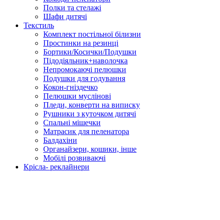
Полки та стелажі
Шафи дитячі
Текстиль
Комплект постільної білизни
Простинки на резинці
Бортики/Косички/Подушки
Підодіяльник+наволочка
Непромокаючі пелюшки
Подушки для годування
Кокон-гніздечко
Пелюшки муслінові
Пледи, конверти на виписку
Рушники з куточком дитячі
Спальні мішечки
Матрасик для пеленатора
Балдахіни
Органайзери, кошики, інше
Мобілі розвиваючі
Крісла- реклайнери