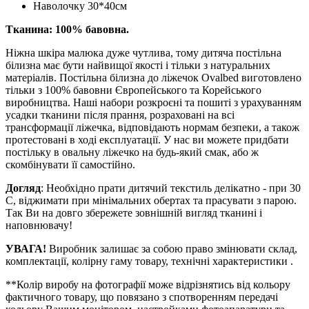
Наволочку 30*40см
Тканина: 100% бавовна.
Ніжна шкіра малюка дуже чутлива, тому дитяча постільна
білизна має бути найвищої якості і тільки з натуральних
матеріалів. Постільна білизна до ліжечок Ovalbed виготовлено
тільки з 100% бавовни Європейського та Корейського
виробництва. Наші набори розкроєні та пошиті з урахуванням
усадки тканини після прання, розраховані на всі
трансформації ліжечка, відповідають нормам безпеки, а також
протестовані в ході експлуатації. У нас ви можете придбати
постільку в овальну ліжечко на будь-який смак, або ж
скомбінувати її самостійно.
Догляд
: Необхідно прати дитячий текстиль делікатно - при 30
С, віджимати при мінімальних обертах та прасувати з парою.
Так Ви на довго збережете зовнішній вигляд тканині і
наповнювачу!
УВАГА!
Виробник залишає за собою право змінювати склад,
комплектації, колірну гаму товару, технічні характеристики .
**Колір виробу на фотографії може відрізнятись від кольору
фактичного товару, що повязано з спотворенням передачі