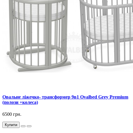
Овальне ліжечко- трансформер 9в1 Ovalbed Grey Premium
(полози +колеса)
6500 грн.
Купити