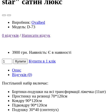
star" сатин люкс
Виробник:
Ovalbed
Модель: D-73
0 відгуків
/
Написати відгук
3900 грн.
Наявність: Є в наявності
Купити в 1 клік
Купити
Опис
Відгуків (0)
Постільний набір включає:
Бортики-подушки на всі трансформації ліжечка (11шт)
Простинку на резинці 70*120см
Ковдру 90*120см
Підковдру 90*120см
Подушку 30*40 (синтепух)