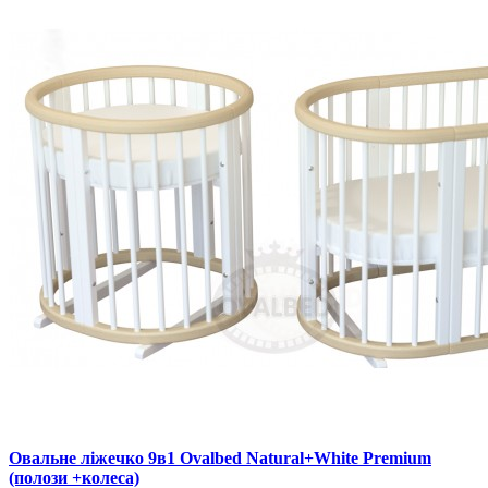
Овальне ліжечко 9в1 Ovalbed Natural+White Premium
(полози +колеса)