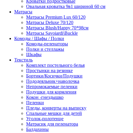
Кроватки подростковые
Овальная кроватка 9в1 шириной 60 см
Матрасы
Матрасы Premium Lux 60/120
Матрасы Deluxe 70/120
Матрасы Blush/Happy 70*98см
Матрасы Savoiardi\Buckle
Комоды / Шафы / Полки
Комоды-пеленаторы
Полки и стеллажы
Шкафы
Текстиль
Комплект постельного белья
Простынки на резинке
Бортики/Косички/Подушки
Пододеяльник+наволочка
Непромокаемые пеленки
Подушки для кормления
Кокон -гнездышко
Пеленки
Пледы, конверты на выписку
Спальные мешки для детей
Уголок-полотенце
Матрасик для пеленатора
Балдахины