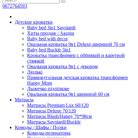
0672764593
Детские кроватки
Baby bed 3in1 Savoiardi
Хиты продаж / Aкции
Baby bed with decor
Овальная кроватка 9в1 Deluxe шириной 70 см
Baby bed Buckle 3in1
Кроватка транcформер с оббивкой и каретной
стяжкой
Овальная кроватка 9в1 с декором
Люлькі
Прямокугольная детская кроватка трансформер
Happy Mom
Лыжечко підліткове
Овальная кроватка 9в1 шириной 60 см
Матрасы
Матрасы Premium Lux 60/120
Матрасы Deluxe 70/120
Матрасы Blush/Happy 70*98см
Матрасы Savoiardi\Buckle
Комоды / Шафы / Полки
Комоды-пеленаторы