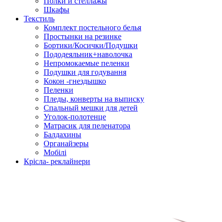
Полки и стеллажы
Шкафы
Текстиль
Комплект постельного белья
Простынки на резинке
Бортики/Косички/Подушки
Пододеяльник+наволочка
Непромокаемые пеленки
Подушки для годування
Кокон -гнездышко
Пеленки
Пледы, конверты на выписку
Спальный мешки для детей
Уголок-полотенце
Матрасик для пеленатора
Балдахины
Органайзеры
Мобілі
Крісла- реклайнери