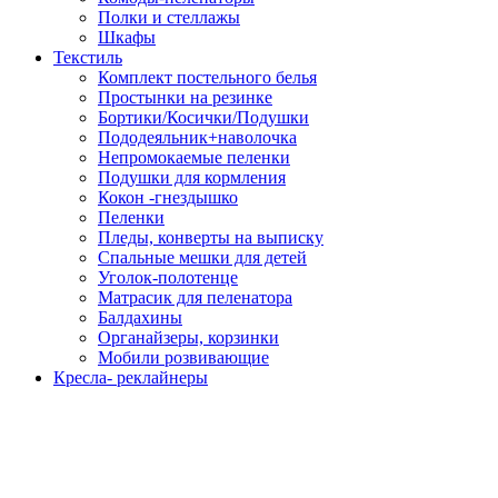
Полки и стеллажы
Шкафы
Текстиль
Комплект постельного белья
Простынки на резинке
Бортики/Косички/Подушки
Пододеяльник+наволочка
Непромокаемые пеленки
Подушки для кормления
Кокон -гнездышко
Пеленки
Пледы, конверты на выписку
Спальные мешки для детей
Уголок-полотенце
Матрасик для пеленатора
Балдахины
Органайзеры, корзинки
Мобили розвивающие
Кресла- реклайнеры