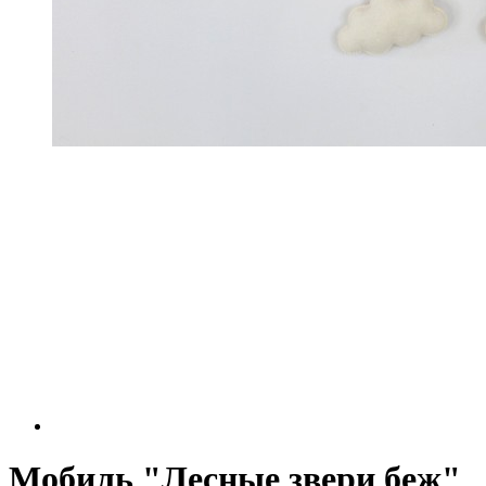
Мобиль "Лесные звери беж"