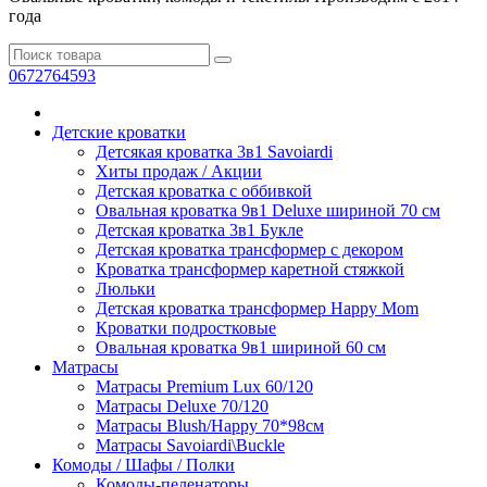
года
0672764593
Детские кроватки
Детсякая кроватка 3в1 Savoiardi
Хиты продаж / Aкции
Детская кроватка с оббивкой
Овальная кроватка 9в1 Deluxe шириной 70 см
Детская кроватка 3в1 Букле
Детская кроватка трансформер с декором
Кроватка транcформер каретной стяжкой
Люльки
Детская кроватка трансформер Happy Mom
Кроватки подростковые
Овальная кроватка 9в1 шириной 60 см
Матрасы
Матрасы Premium Lux 60/120
Матрасы Deluxe 70/120
Матрасы Blush/Happy 70*98см
Матрасы Savoiardi\Buckle
Комоды / Шафы / Полки
Комоды-пеленаторы