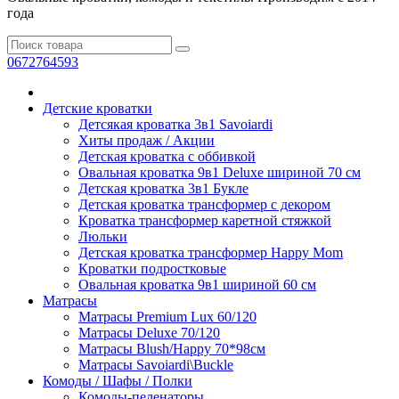
года
0672764593
Детские кроватки
Детсякая кроватка 3в1 Savoiardi
Хиты продаж / Aкции
Детская кроватка с оббивкой
Овальная кроватка 9в1 Deluxe шириной 70 см
Детская кроватка 3в1 Букле
Детская кроватка трансформер с декором
Кроватка транcформер каретной стяжкой
Люльки
Детская кроватка трансформер Happy Mom
Кроватки подростковые
Овальная кроватка 9в1 шириной 60 см
Матрасы
Матрасы Premium Lux 60/120
Матрасы Deluxe 70/120
Матрасы Blush/Happy 70*98см
Матрасы Savoiardi\Buckle
Комоды / Шафы / Полки
Комоды-пеленаторы