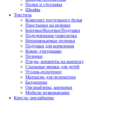
Полки и стеллажы
Шкафы
Текстиль
Комплект постельного белья
Простынки на резинке
Бортики/Косички/Подушки
Пододеяльник+наволочка
Непромокаемые пеленки
Подушки для кормления
Кокон -гнездышко
Пеленки
Пледы, конверты на выписку
Спальные мешки для детей
Уголок-полотенце
Матрасик для пеленатора
Балдахины
Органайзеры, корзинки
Мобили розвивающие
Кресла- реклайнеры