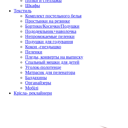
Полки и стеллажы
Шкафы
Текстиль
Комплект постельного белья
Простынки на резинке
Бортики/Косички/Подушки
Пододеяльник+наволочка
Непромокаемые пеленки
Подушки для годування
Кокон -гнездышко
Пеленки
Пледы, конверты на выписку
Спальный мешки для детей
Уголок-полотенце
Матрасик для пеленатора
Балдахины
Органайзеры
Мобілі
Крісла- реклайнери