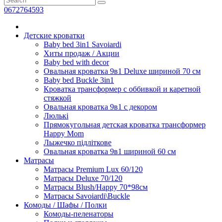
0672764593
Детские кроватки
Baby bed 3in1 Savoiardi
Хиты продаж / Aкции
Baby bed with decor
Овальная кроватка 9в1 Deluxe шириной 70 см
Baby bed Buckle 3in1
Кроватка транcформер с оббивкой и каретной
стяжкой
Овальная кроватка 9в1 с декором
Люлькі
Прямокугольная детская кроватка трансформер
Happy Mom
Лыжечко підліткове
Овальная кроватка 9в1 шириной 60 см
Матрасы
Матрасы Premium Lux 60/120
Матрасы Deluxe 70/120
Матрасы Blush/Happy 70*98см
Матрасы Savoiardi\Buckle
Комоды / Шафы / Полки
Комоды-пеленаторы