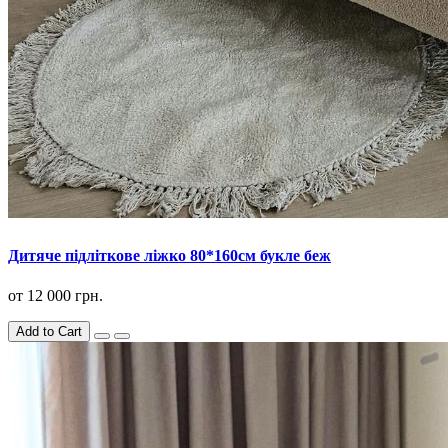
Дитяче підліткове ліжко 80*160см букле беж
от
12 000 грн.
Add to Cart