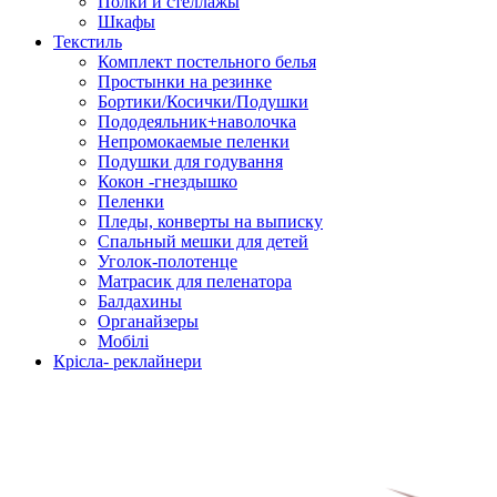
Полки и стеллажы
Шкафы
Текстиль
Комплект постельного белья
Простынки на резинке
Бортики/Косички/Подушки
Пододеяльник+наволочка
Непромокаемые пеленки
Подушки для годування
Кокон -гнездышко
Пеленки
Пледы, конверты на выписку
Спальный мешки для детей
Уголок-полотенце
Матрасик для пеленатора
Балдахины
Органайзеры
Мобілі
Крісла- реклайнери