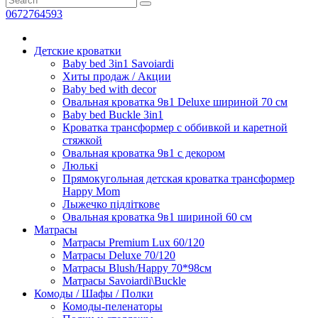
0672764593
Детские кроватки
Baby bed 3in1 Savoiardi
Хиты продаж / Aкции
Baby bed with decor
Овальная кроватка 9в1 Deluxe шириной 70 см
Baby bed Buckle 3in1
Кроватка транcформер с оббивкой и каретной
стяжкой
Овальная кроватка 9в1 с декором
Люлькі
Прямокугольная детская кроватка трансформер
Happy Mom
Лыжечко підліткове
Овальная кроватка 9в1 шириной 60 см
Матрасы
Матрасы Premium Lux 60/120
Матрасы Deluxe 70/120
Матрасы Blush/Happy 70*98см
Матрасы Savoiardi\Buckle
Комоды / Шафы / Полки
Комоды-пеленаторы