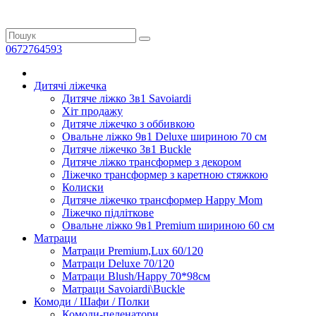
0672764593
Дитячі ліжечка
Дитяче ліжко 3в1 Savoiardi
Хіт продажу
Дитяче ліжечко з оббивкою
Овальне ліжко 9в1 Deluxe шириною 70 см
Дитяче ліжечко 3в1 Buckle
Дитяче ліжко трансформер з декором
Ліжечко трансформер з каретною стяжкою
Колиски
Дитяче ліжечко трансформер Happy Mom
Ліжечко підліткове
Овальне ліжко 9в1 Premium шириною 60 см
Матраци
Матраци Premium,Lux 60/120
Матраци Deluxe 70/120
Матраци Blush/Happy 70*98см
Матраци Savoiardi\Buckle
Комоди / Шафи / Полки
Комоди-пеленатори