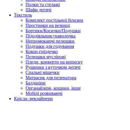
Полки та стелажі
Шафи дитячі
Текстиль
Комплект постільної білизни
Простинки на резинці
Бортики/Косички/Подушки
Підодіяльник+наволочка
Непромокаючі пелюшки
Подушки для годування
Кокон-гніздечко
Пелюшки муслінові
Пледи, конверти на виписку
Рушники з куточком дитячі
Спальні мішечки
Матрасик для пеленатора
Балдахіни
Органайзери, кошики, інше
Мобілі розвиваючі
Крісла- реклайнери