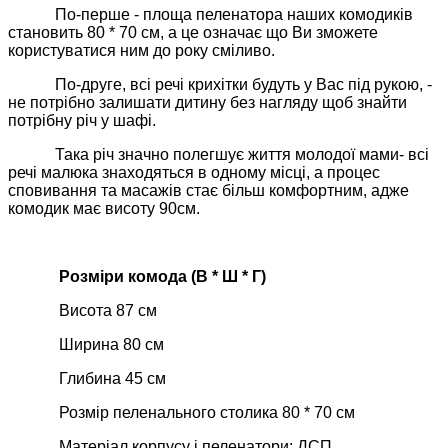
По-перше - площа пеленатора наших комодиків
становить 80 * 70 см, а це означає що Ви зможете
користуватися ним до року сміливо.
По-друге, всі речі крихітки будуть у Вас під рукою, -
не потрібно залишати дитину без нагляду щоб знайти
потрібну річ у шафі.
Така річ значно полегшує життя молодої мами- всі
речі малюка знаходяться в одному місці, а процес
сповивання та масажів стає більш комфортним, адже
комодик має висоту 90см.
Розміри комода (В * Ш * Г)
Висота 87 см
Ширина 80 см
Глибина 45 см
Розмір пеленального столика 80 * 70 см
Матеріал корпусу і пеленатори: ДСП