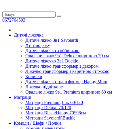
0672764593
Дитячі ліжечка
Дитяче ліжко 3в1 Savoiardi
Хіт продажу
Дитяче ліжечко з оббивкою
Овальне ліжко 9в1 Deluxe шириною 70 см
Дитяче ліжечко 3в1 Buckle
Дитяче ліжко трансформер з декором
Ліжечко трансформер з каретною стяжкою
Колиски
Дитяче ліжечко трансформер Happy Mom
Ліжечко підліткове
Овальне ліжко 9в1 Premium шириною 60 см
Матраци
Матраци Premium,Lux 60/120
Матраци Deluxe 70/120
Матраци Blush/Happy 70*98см
Матраци Savoiardi\Buckle
Комоди / Шафи / Полки
Комоди-пеленатори