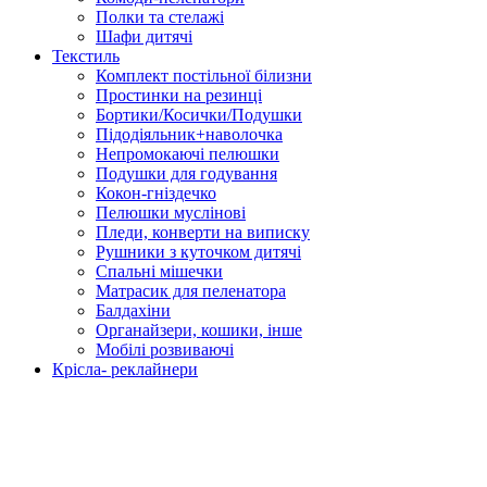
Полки та стелажі
Шафи дитячі
Текстиль
Комплект постільної білизни
Простинки на резинці
Бортики/Косички/Подушки
Підодіяльник+наволочка
Непромокаючі пелюшки
Подушки для годування
Кокон-гніздечко
Пелюшки муслінові
Пледи, конверти на виписку
Рушники з куточком дитячі
Спальні мішечки
Матрасик для пеленатора
Балдахіни
Органайзери, кошики, інше
Мобілі розвиваючі
Крісла- реклайнери