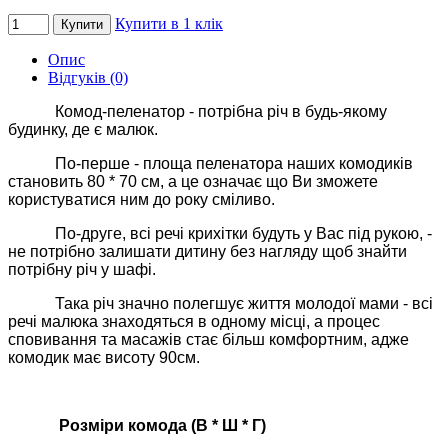
Купити в 1 клік
Купити
Опис
Відгуків (0)
Комод-пеленатор - потрібна річ в будь-якому
будинку, де є малюк.
По-перше - площа пеленатора наших комодиків
становить 80 * 70 см, а це означає що Ви зможете
користуватися ним до року сміливо.
По-друге, всі речі крихітки будуть у Вас під рукою, -
не потрібно залишати дитину без нагляду щоб знайти
потрібну річ у шафі.
Така річ значно полегшує життя молодої мами - всі
речі малюка знаходяться в одному місці, а процес
сповивання та масажів стає більш комфортним, адже
комодик має висоту 90см.
Розміри комода (В * Ш * Г)