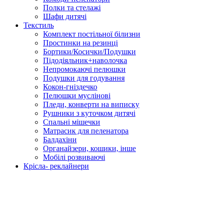
Полки та стелажі
Шафи дитячі
Текстиль
Комплект постільної білизни
Простинки на резинці
Бортики/Косички/Подушки
Підодіяльник+наволочка
Непромокаючі пелюшки
Подушки для годування
Кокон-гніздечко
Пелюшки муслінові
Пледи, конверти на виписку
Рушники з куточком дитячі
Спальні мішечки
Матрасик для пеленатора
Балдахіни
Органайзери, кошики, інше
Мобілі розвиваючі
Крісла- реклайнери