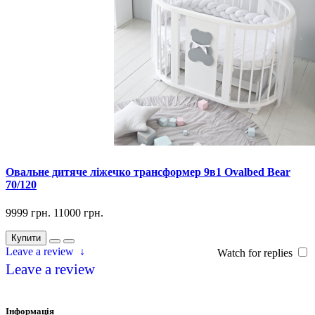
Овальне дитяче ліжечко трансформер 9в1 Ovalbed Bear
70/120
9999 грн.
11000 грн.
Купити
Leave a review
↓
Watch for replies
Leave a review
Інформація