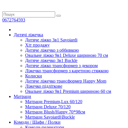
0672764593
Дитячі ліжечка
Дитяче ліжко 3в1 Savoiardi
Хіт продажу
Дитяче ліжечко з оббивкою
Овальне ліжко 9в1 Deluxe шириною 70 см
Дитяче ліжечко 3в1 Buckle
Дитяче ліжко трансформер з декором
Ліжечко трансформер з каретною стяжкою
Колиски
Дитяче ліжечко трансформер Happy Mom
Ліжечко підліткове
Овальне ліжко 9в1 Premium шириною 60 см
Матраци
Матраци Premium,Lux 60/120
Матраци Deluxe 70/120
Матраци Blush/Happy 70*98см
Матраци Savoiardi\Buckle
Комоди / Шафи / Полки
Комоди-пеленатори