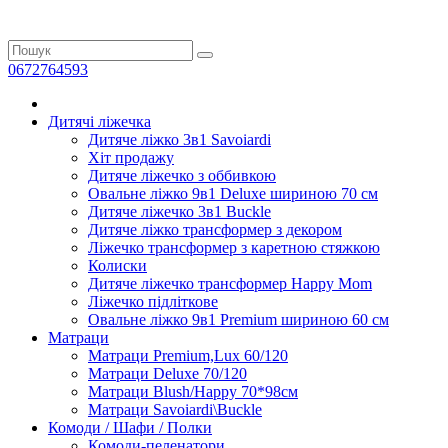
0672764593
Дитячі ліжечка
Дитяче ліжко 3в1 Savoiardi
Хіт продажу
Дитяче ліжечко з оббивкою
Овальне ліжко 9в1 Deluxe шириною 70 см
Дитяче ліжечко 3в1 Buckle
Дитяче ліжко трансформер з декором
Ліжечко трансформер з каретною стяжкою
Колиски
Дитяче ліжечко трансформер Happy Mom
Ліжечко підліткове
Овальне ліжко 9в1 Premium шириною 60 см
Матраци
Матраци Premium,Lux 60/120
Матраци Deluxe 70/120
Матраци Blush/Happy 70*98см
Матраци Savoiardi\Buckle
Комоди / Шафи / Полки
Комоди-пеленатори