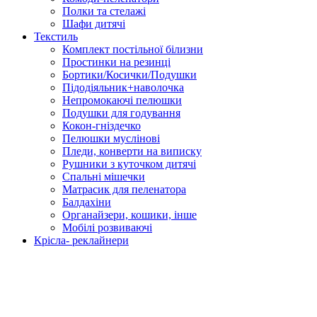
Полки та стелажі
Шафи дитячі
Текстиль
Комплект постільної білизни
Простинки на резинці
Бортики/Косички/Подушки
Підодіяльник+наволочка
Непромокаючі пелюшки
Подушки для годування
Кокон-гніздечко
Пелюшки муслінові
Пледи, конверти на виписку
Рушники з куточком дитячі
Спальні мішечки
Матрасик для пеленатора
Балдахіни
Органайзери, кошики, інше
Мобілі розвиваючі
Крісла- реклайнери