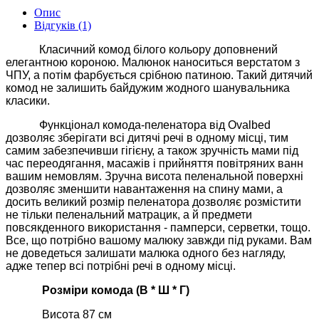
Опис
Відгуків (1)
Класичний комод білого кольору доповнений
елегантною короною. Малюнок наноситься верстатом з
ЧПУ, а потім фарбується срібною патиною. Такий дитячий
комод не залишить байдужим жодного шанувальника
класики.
Функціонал комода-пеленатора від Ovalbed
дозволяє зберігати всі дитячі речі в одному місці, тим
самим забезпечивши гігієну, а також зручність мами під
час переодягання, масажів і прийняття повітряних ванн
вашим немовлям. Зручна висота пеленальной поверхні
дозволяє зменшити навантаження на спину мами, а
досить великий розмір пеленатора дозволяє розмістити
не тільки пеленальний матрацик, а й предмети
повсякденного використання - памперси, серветки, тощо.
Все, що потрібно вашому малюку завжди під руками. Вам
не доведеться залишати малюка одного без нагляду,
адже тепер всі потрібні речі в одному місці.
Розміри комода (В * Ш * Г)
Висота 87 см