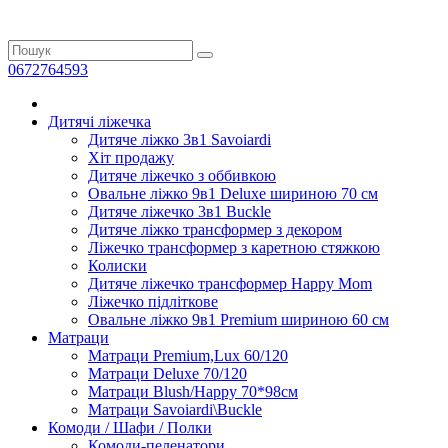
0672764593
Дитячі ліжечка
Дитяче ліжко 3в1 Savoiardi
Хіт продажу
Дитяче ліжечко з оббивкою
Овальне ліжко 9в1 Deluxe шириною 70 см
Дитяче ліжечко 3в1 Buckle
Дитяче ліжко трансформер з декором
Ліжечко трансформер з каретною стяжкою
Колиски
Дитяче ліжечко трансформер Happy Mom
Ліжечко підліткове
Овальне ліжко 9в1 Premium шириною 60 см
Матраци
Матраци Premium,Lux 60/120
Матраци Deluxe 70/120
Матраци Blush/Happy 70*98см
Матраци Savoiardi\Buckle
Комоди / Шафи / Полки
Комоди-пеленатори